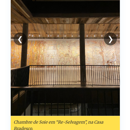
❮
❯
Chambre de Soie em “Re-Selvagem”, na Casa
Bradesco.