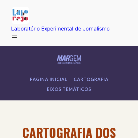
Pular
para
o
conteúdo
Laboratório Experimental de Jornalismo
PÁGINA INICIAL
CARTOGRAFIA
EIXOS TEMÁTICOS
CARTOGRAFIA DOS